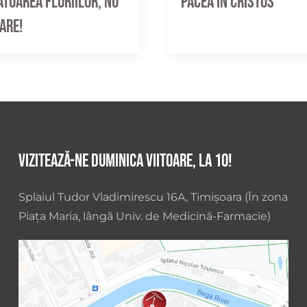
toarea Floriilor, nu
Pacea în Cristos
pare!
Vizitează-ne duminica viitoare, la 10!
Splaiul Tudor Vladimirescu 16A, Timișoara (În zona
Piața Maria, lângă Univ. de Medicină-Farmacie)