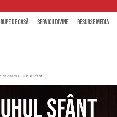
Grupe de casă
Servicii divine
Resurse media
rbim despre Duhul Sfânt