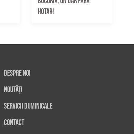
Bucuria, un dar fără
hotar!
Despre noi
Noutăți
Servicii duminicale
Contact