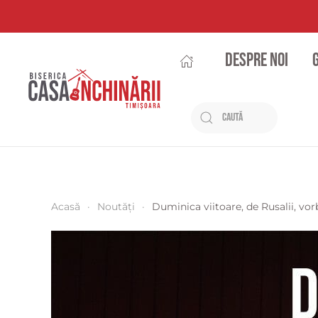
Despre noi
Acasă
Noutăți
Duminica viitoare, de Rusalii, vo