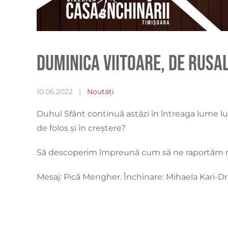
Duminica viitoare, de Rusa
10.06.2022
|
Noutăți
Duhul Sfânt continuă astăzi în întreaga lume lu
de folos și în creștere?
Să descoperim împreună cum să ne raportăm mai 
Mesaj: Pică Mengher. Închinare: Mihaela Kari-