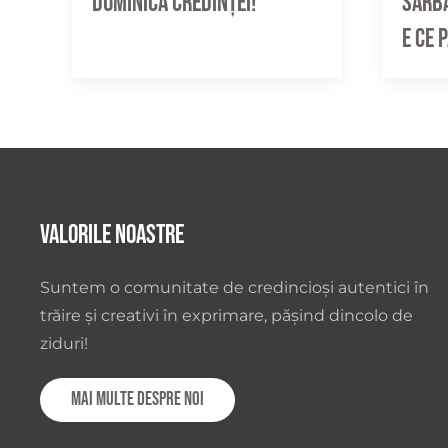
Sărbă
Duminica credinței!
e ce 
Valorile noastre
Suntem o comunitate de credincioși autentici în
trăire și creativi în exprimare, pășind dincolo de
ziduri!
Mai multe despre noi