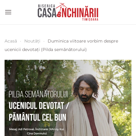
Acasă
Noutăți
Duminica viitoare vorbim despre
ucenicii devotați (Pilda semănătorului)