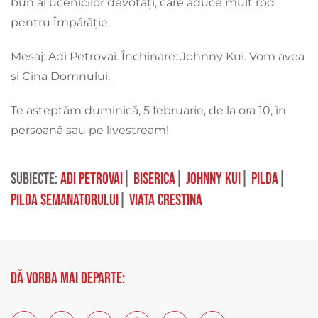
bun al ucenicilor devotați, care aduce mult rod
pentru Împărăție.
Mesaj: Adi Petrovai. Închinare: Johnny Kui. Vom avea
și Cina Domnului.
Te așteptăm duminică, 5 februarie, de la ora 10, în
persoană sau pe livestream!
Subiecte:
adi petrovai
|
biserica
|
johnny kui
|
pilda
|
pilda semanatorului
|
viata crestina
Dă vorba mai departe: