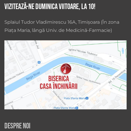
Vizitează-ne duminica viitoare, la 10!
Splaiul Tudor Vladimirescu 16A, Timișoara (În zona
Piața Maria, lângă Univ. de Medicină-Farmacie)
Despre noi