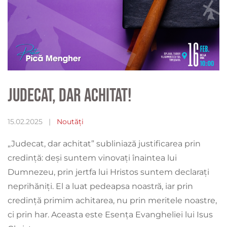
Judecat, dar achitat!
15.02.2025
|
Noutăți
„Judecat, dar achitat” subliniază justificarea prin
credință: deși suntem vinovați înaintea lui
Dumnezeu, prin jertfa lui Hristos suntem declarați
neprihăniți. El a luat pedeapsa noastră, iar prin
credință primim achitarea, nu prin meritele noastre,
ci prin har. Aceasta este Esența Evangheliei lui Isus