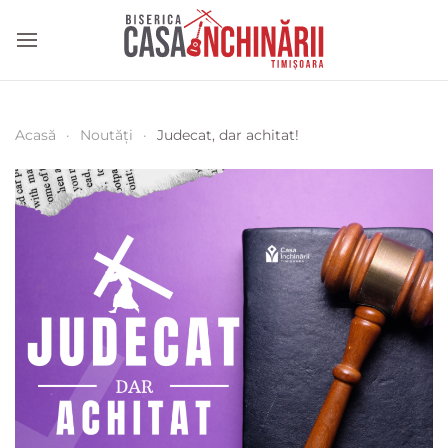
Acasă
Noutăți
Judecat, dar achitat!