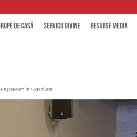
Grupe de casă
Servicii divine
Resurse media
 te așteptăm la rugăciune!