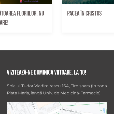
toarea Floriilor, nu
Pacea în Cristos
pare!
Vizitează-ne duminica viitoare, la 10!
Splaiul Tudor Vladimirescu 16A, Timișoara (În zona
Piața Maria, lângă Univ. de Medicină-Farmacie)