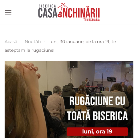
Acasă
Noutăți
Luni, 30 ianuarie, de la ora 19, te
așteptăm la rugăciune!