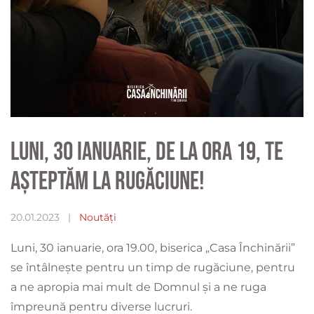
Luni, 30 ianuarie, de la ora 19, te
așteptăm la rugăciune!
20.01.2023
|
Noutăți
Luni, 30 ianuarie, ora 19.00, biserica „Casa Închinării”
se întâlnește pentru un timp de rugăciune, pentru
a ne apropia mai mult de Domnul și a ne ruga
împreună pentru diverse lucruri.