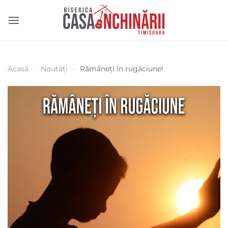
Acasă
Noutăți
Rămâneți în rugăciune!