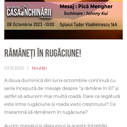
Rămâneți în rugăciune!
07.10.2023
|
Noutăți
A doua duminică din luna octombrie continuă cu
seria începută de mesaje despre ”a rămâne în El” și
astfel să aducem mai multă roadă. Oare ce legătură
este între rugăciune și roada vieții creștinului? Ce
înseamnă să rămânem în rugăciune?
Auzim mesajul și răspunsul la aceste întrebări,