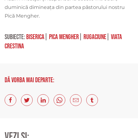
duminică dimineața din partea păstorului nostru
Pică Mengher.
Subiecte:
biserica
|
pica mengher
|
rugaciune
|
viata
crestina
Dă vorba mai departe:
Vezi și: