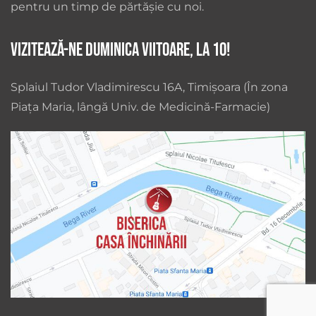
pentru un timp de părtășie cu noi.
Vizitează-ne duminica viitoare, la 10!
Splaiul Tudor Vladimirescu 16A, Timișoara (În zona
Piața Maria, lângă Univ. de Medicină-Farmacie)