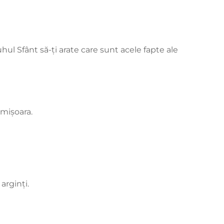
ul Sfânt să-ți arate care sunt acele fapte ale
imișoara.
arginți.