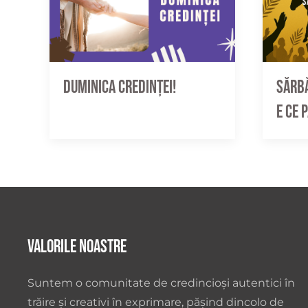
Sărbă
Duminica credinței!
e ce 
Valorile noastre
Suntem o comunitate de credincioși autentici în
trăire și creativi în exprimare, pășind dincolo de