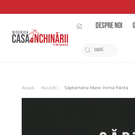
Despre noi
Acasă
Noutăți
Săptămâna Mare: Inima frântă