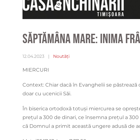
Săptămâna Mare: Inima fr
12.04.2023
|
Noutăți
MIERCURI
Context: Chiar dacă în Evanghelii se păstrează 
doar cu ucenicii Săi.
În biserica ortodoxă totuși miercurea se opreșt
prețul a 300 de dinari, ce însemna prețul a 300 
că Domnul a primit această ungere adusă de ace