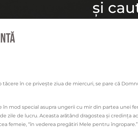
ântă
o tăcere în ce privește ziua de miercuri, se pare că Dom
e în mod special asupra ungerii cu mir din partea unei fe
de zile de lucru. Aceasta arătând dragostea și credința ac
a femeie, “în vederea pregătiri Mele pentru îngropare.”