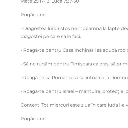
Matei25:17-13, Luca 7:37-50
Rugăciune:
• Dragostea lui Cristos ne îndeamnă la fapte deo
dragostei pe care să le faci.
• Roagă-te pentru Casa Închinării să aducă rod d
• Să ne rugăm pentru Timișoara ca oraș, să pri
• Roagă-te ca Romania să se întoarcă la Domnul
• Roagă-te pentru Israel – mântuire, protecție,
Context: Tot miercuri este ziua în care Iuda l-a
Rugăciune: