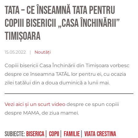
TATA – Ce înseamnă tata pentru
copiii bisericii „Casa Închinării”
Timișoara
15.05.2022
|
Noutăți
Copiii bisericii Casa Închinării din Timișoara vorbesc
despre ce înseamna TATĂL lor pentru ei, cu ocazia
zilei tatălui din a doua duminică a lunii mai.
Vezi aici și un scurt video
despre ce spun copiii
despre MAMA, de ziua mamei.
Subiecte:
biserica
|
copii
|
familie
|
viata crestina