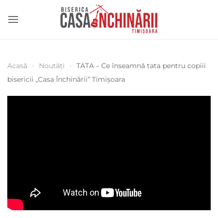
Acasă
Noutăți
TATA – Ce înseamnă tata pentru copiii
bisericii „Casa Închinării” Timișoara