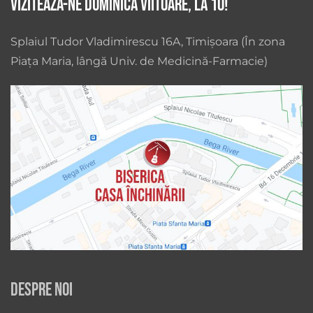
Vizitează-ne duminica viitoare, la 10!
Splaiul Tudor Vladimirescu 16A, Timișoara (În zona
Piața Maria, lângă Univ. de Medicină-Farmacie)
Despre noi