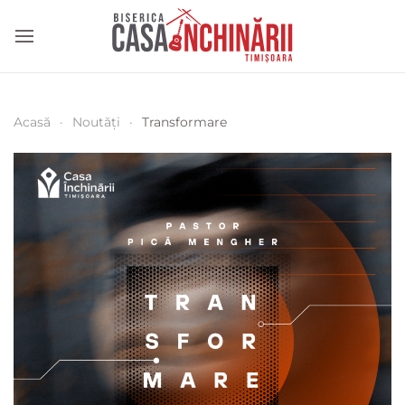
Acasă
Noutăți
Transformare