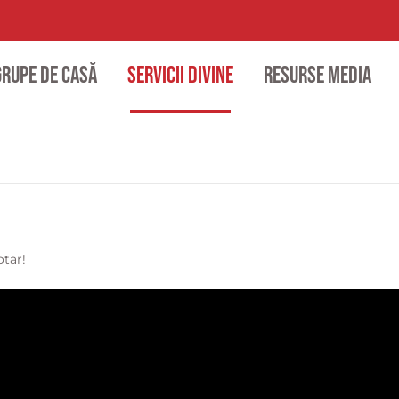
Grupe de casă
Servicii divine
Resurse media
otar!