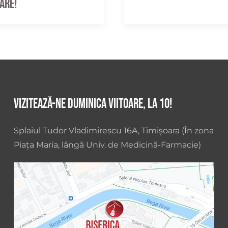
pare!
Vizitează-ne duminica viitoare, la 10!
Splaiul Tudor Vladimirescu 16A, Timișoara (În zona
Piața Maria, lângă Univ. de Medicină-Farmacie)