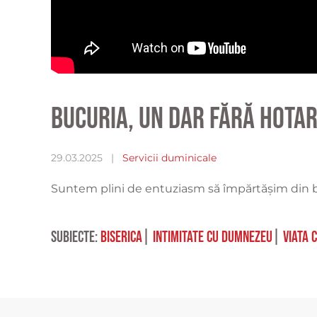
Bucuria, un dar fără hotar
29.03.2025
|
Servicii duminicale
Suntem plini de entuziasm să împărtășim din b
Subiecte:
biserica
|
intimitate cu Dumnezeu
|
viata 