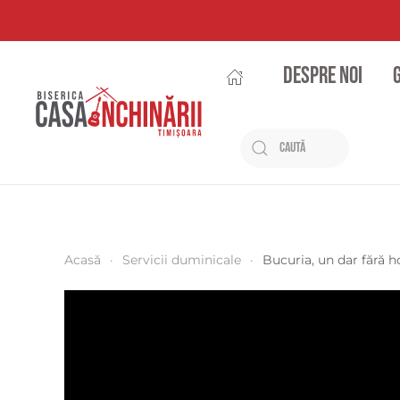
Despre noi
Acasă
Servicii duminicale
Bucuria, un dar fără h