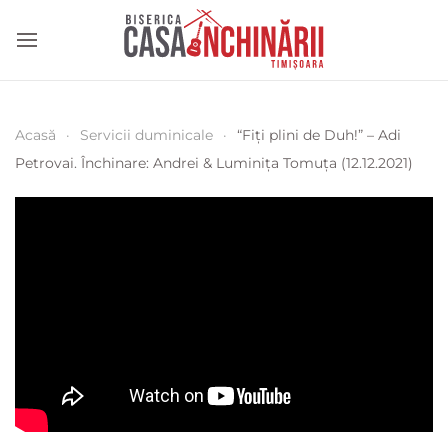
Acasă
Servicii duminicale
“Fiți plini de Duh!” – Adi
Petrovai. Închinare: Andrei & Luminița Tomuța (12.12.2021)