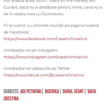
Pot analiza acest lucru – dacă nu mă hrănesc din
Cuvânt, dacă nu e desfătare pentru mine, ceva nu e
ok în relația mea cu Dumnezeu.
Fii la curent cu ultimele noutăți pe pagina noastră
de Facebook:
https://www.facebook.com/CasaInchinarii.ro
Urmărește-ne pe Instagram:
https://www.instagram.com/casainchinarii.ro
Urmărește-ne videourile pe TikTok:
https://www.tiktok.com/@casainchinarii.ro
Subiecte:
adi petrovai
|
biserica
|
duhul sfant
|
viata
crestina