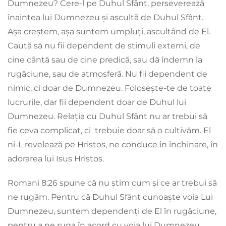
Dumnezeu? Cere-l pe Duhul Sfânt, perseverează
înaintea lui Dumnezeu și ascultă de Duhul Sfânt.
Așa creștem, așa suntem umpluți, ascultând de El.
Caută să nu fii dependent de stimuli externi, de
cine cântă sau de cine predică, sau dă îndemn la
rugăciune, sau de atmosferă. Nu fii dependent de
nimic, ci doar de Dumnezeu. Folosește-te de toate
lucrurile, dar fii dependent doar de Duhul lui
Dumnezeu. Relația cu Duhul Sfânt nu ar trebui să
fie ceva complicat, ci trebuie doar să o cultivăm. El
ni-L revelează pe Hristos, ne conduce în închinare, în
adorarea lui Isus Hristos.
Romani 8:26 spune că nu știm cum și ce ar trebui să
ne rugăm. Pentru că Duhul Sfânt cunoaște voia Lui
Dumnezeu, suntem dependenți de El în rugăciune,
pentru a ne ruga în acord cu voia lui Dumnezeu.