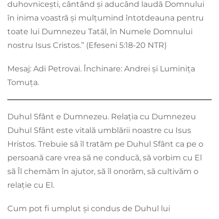
duhovnicești, cântând și aducând laudă Domnului
în inima voastră și mulțumind întotdeauna pentru
toate lui Dumnezeu Tatăl, în Numele Domnului
nostru Isus Cristos.” (‭‭Efeseni‬ ‭5:18-20‬ ‭NTR)
Mesaj: Adi Petrovai. Închinare: Andrei și Luminița
Tomuța.
Duhul Sfânt e Dumnezeu. Relația cu Dumnezeu
Duhul Sfânt este vitală umblării noastre cu Isus
Hristos. Trebuie să îl tratăm pe Duhul Sfânt ca pe o
persoană care vrea să ne conducă, să vorbim cu El
să Îl chemăm în ajutor, să îl onorăm, să cultivăm o
relație cu El.
Cum pot fi umplut și condus de Duhul lui