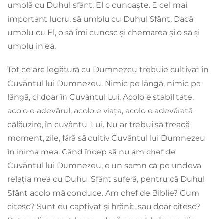
umblă cu Duhul sfânt, El o cunoaște. E cel mai
important lucru, să umblu cu Duhul Sfânt. Dacă
umblu cu El, o să îmi cunosc și chemarea și o să și
umblu în ea.
Tot ce are legătură cu Dumnezeu trebuie cultivat în
Cuvântul lui Dumnezeu. Nimic pe lângă, nimic pe
lângă, ci doar în Cuvântul Lui. Acolo e stabilitate,
acolo e adevărul, acolo e viața, acolo e adevărată
călăuzire, în cuvântul Lui. Nu ar trebui să treacă
moment, zile, fără să cultiv Cuvântul lui Dumnezeu
în inima mea. Când încep să nu am chef de
Cuvântul lui Dumnezeu, e un semn că pe undeva
relația mea cu Duhul Sfânt suferă, pentru că Duhul
Sfânt acolo mă conduce. Am chef de Biblie? Cum
citesc? Sunt eu captivat și hrănit, sau doar citesc?