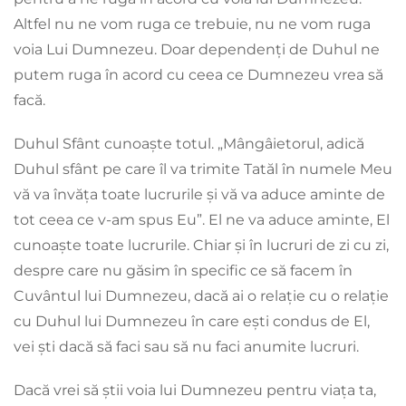
Altfel nu ne vom ruga ce trebuie, nu ne vom ruga
voia Lui Dumnezeu. Doar dependenți de Duhul ne
putem ruga în acord cu ceea ce Dumnezeu vrea să
facă.
Duhul Sfânt cunoaște totul. „Mângâietorul, adică
Duhul sfânt pe care îl va trimite Tatăl în numele Meu
vă va învăța toate lucrurile și vă va aduce aminte de
tot ceea ce v-am spus Eu”. El ne va aduce aminte, El
cunoaște toate lucrurile. Chiar și în lucruri de zi cu zi,
despre care nu găsim în specific ce să facem în
Cuvântul lui Dumnezeu, dacă ai o relație cu o relație
cu Duhul lui Dumnezeu în care ești condus de El,
vei ști dacă să faci sau să nu faci anumite lucruri.
Dacă vrei să știi voia lui Dumnezeu pentru viața ta,