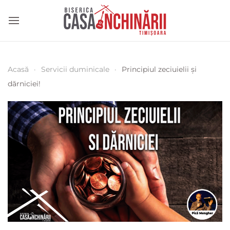
Acasă
Servicii duminicale
Principiul zeciuielii și
dărniciei!