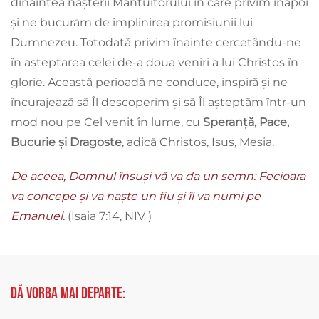
dinaintea nașterii Mântuitorului în care privim înapoi
și ne bucurăm de împlinirea promisiunii lui
Dumnezeu. Totodată privim înainte cercetându-ne
în așteptarea celei de-a doua veniri a lui Christos în
glorie. Această perioadă ne conduce, inspiră și ne
încurajează să Îl descoperim și să Îl așteptăm într-un
mod nou pe Cel venit în lume, cu
Speranță, Pace,
Bucurie și Dragoste
, adică Christos, Isus, Mesia.
De aceea, Domnul însuși vă va da un semn: Fecioara
va concepe și va naște un fiu și îl va numi pe
Emanuel.
(Isaia 7:14, NIV )
Dă vorba mai departe: