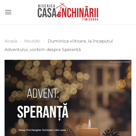
Acasă
Noutăți
Duminica viitoare, la începutul
Adventului, vorbim despre Speranță