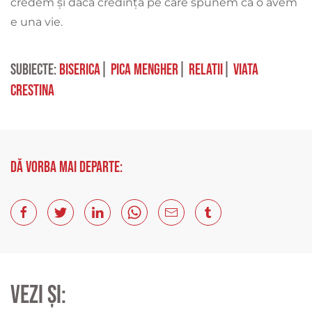
credem și dacă credința pe care spunem că o avem
e una vie.
Subiecte:
biserica
|
pica mengher
|
relatii
|
viata
crestina
Dă vorba mai departe:
Vezi și: