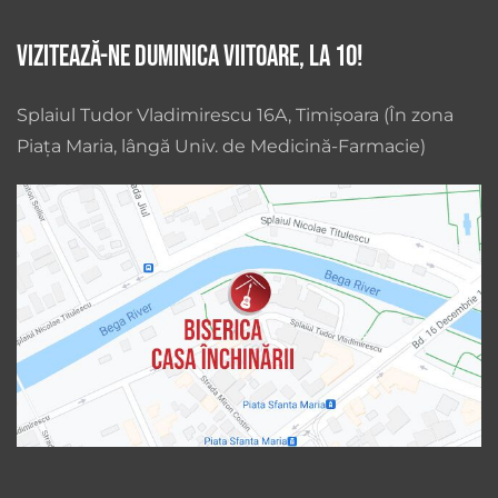
Vizitează-ne duminica viitoare, la 10!
Splaiul Tudor Vladimirescu 16A, Timișoara (În zona
Piața Maria, lângă Univ. de Medicină-Farmacie)