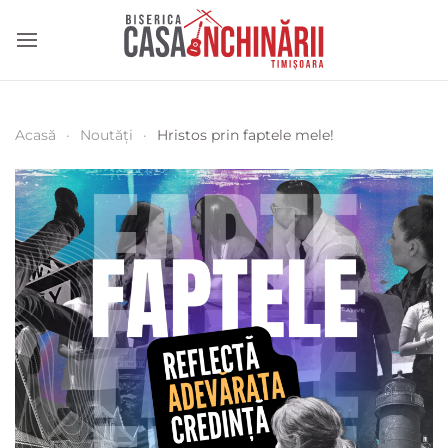
Acasă
Noutăți
Hristos prin faptele mele!