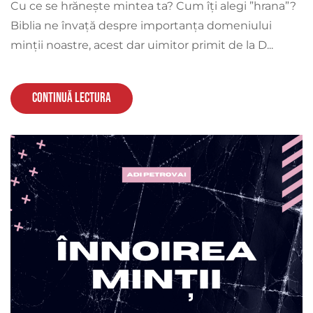
Cu ce se hrănește mintea ta? Cum îți alegi ”hrana”?
Biblia ne învață despre importanța domeniului
minții noastre, acest dar uimitor primit de la D...
Continuă lectura