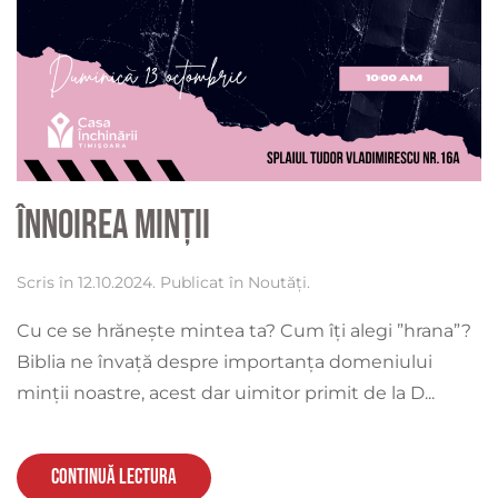
Înnoirea minții
Scris în
12.10.2024
. Publicat în
Noutăți
.
Cu ce se hrănește mintea ta? Cum îți alegi ”hrana”?
Biblia ne învață despre importanța domeniului
minții noastre, acest dar uimitor primit de la D...
Continuă lectura