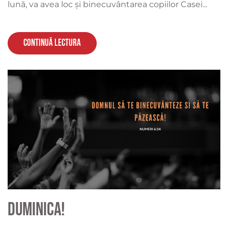
lună, va avea loc şi binecuvântarea copiilor Casei...
Continuă lectura
Duminica!