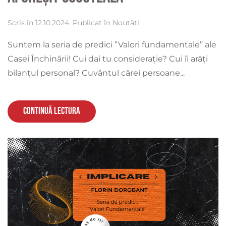
Scris în
12.10.2024
. Publicat în
Noutăți
.
Suntem la seria de predici ”Valori fundamentale” ale
Casei Închinării! Cui dai tu considerație? Cui îi arăți
bilanțul personal? Cuvântul cărei persoane...
Continuă lectura