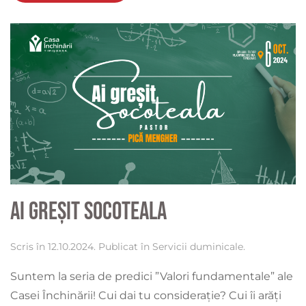
Ai greșit socoteala
Scris în
12.10.2024
. Publicat în
Servicii duminicale
.
Suntem la seria de predici ”Valori fundamentale” ale
Casei Închinării! Cui dai tu considerație? Cui îi arăți