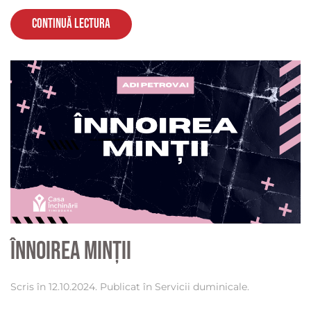
Continuă lectura
Înnoirea minții
Scris în
12.10.2024
. Publicat în
Servicii duminicale
.