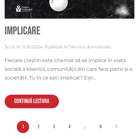
Implicare
Scris în
12.10.2024
. Publicat în
Servicii duminicale
.
Fiecare creștin este chemat să se implice în viața
socială a bisericii, comunității din care face parte și a
societății. Tu în ce ești implicat? Ești...
Continuă lectura
1
2
3
4
…
6