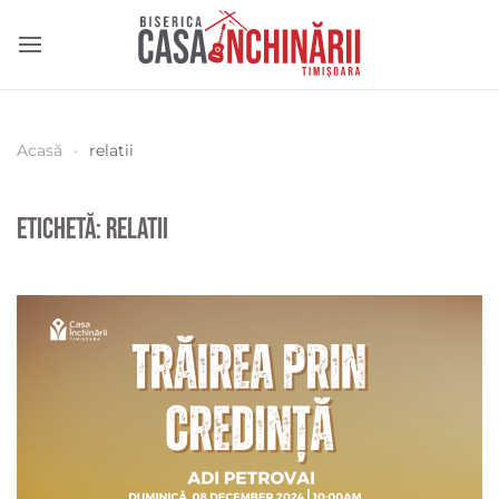
Acasă
relatii
Etichetă:
relatii