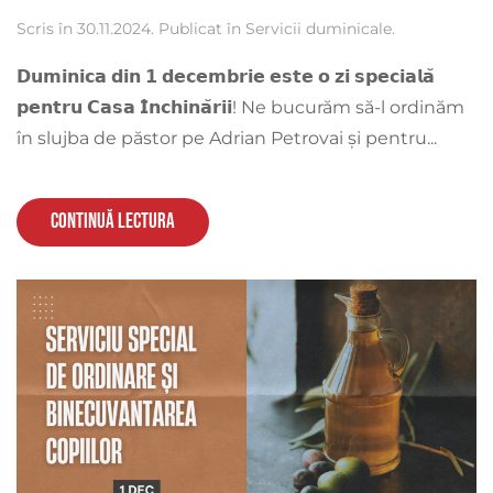
Scris în
30.11.2024
. Publicat în
Servicii duminicale
.
𝗗𝘂𝗺𝗶𝗻𝗶𝗰𝗮 𝗱𝗶𝗻 𝟭 𝗱𝗲𝗰𝗲𝗺𝗯𝗿𝗶𝗲 𝗲𝘀𝘁𝗲 𝗼 𝘇𝗶 𝘀𝗽𝗲𝗰𝗶𝗮𝗹𝗮̆
𝗽𝗲𝗻𝘁𝗿𝘂 𝗖𝗮𝘀𝗮 𝗜̂𝗻𝗰𝗵𝗶𝗻𝗮̆𝗿𝗶𝗶! Ne bucurăm să-l ordinăm
în slujba de păstor pe Adrian Petrovai și pentru...
Continuă lectura