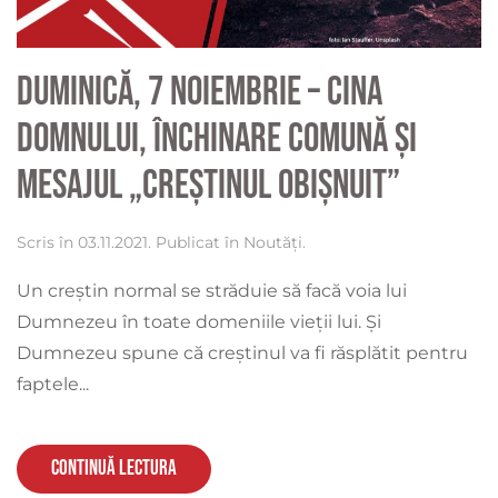
Duminică, 7 noiembrie – Cina
Domnului, închinare comună și
mesajul „Creștinul obișnuit”
Scris în
03.11.2021
. Publicat în
Noutăți
.
Un creștin normal se străduie să facă voia lui
Dumnezeu în toate domeniile vieții lui. Și
Dumnezeu spune că creștinul va fi răsplătit pentru
faptele...
Continuă lectura