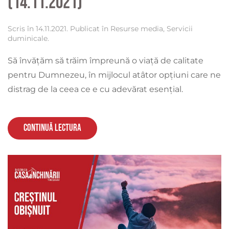
(14.11.2021)
Scris în
14.11.2021
. Publicat în
Resurse media
,
Servicii
duminicale
.
Să învățăm să trăim împreună o viață de calitate
pentru Dumnezeu, în mijlocul atâtor opțiuni care ne
distrag de la ceea ce e cu adevărat esențial.
Continuă lectura