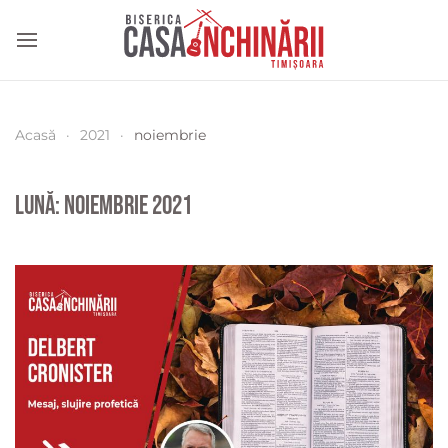
Acasă
2021
noiembrie
Lună:
noiembrie 2021