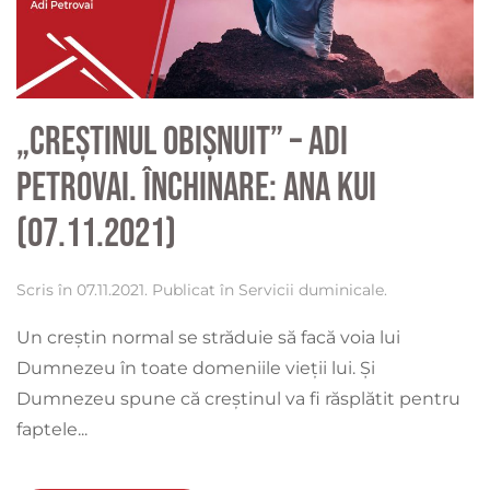
„Creștinul Obișnuit” – Adi
Petrovai. Închinare: Ana Kui
(07.11.2021)
Scris în
07.11.2021
. Publicat în
Servicii duminicale
.
Un creștin normal se străduie să facă voia lui
Dumnezeu în toate domeniile vieții lui. Și
Dumnezeu spune că creștinul va fi răsplătit pentru
faptele...