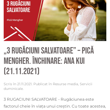
„3 rugăciuni salvatoare” – Pică
Mengher. Închinare: Ana Kui
(21.11.2021)
Scris în
21.11.2021
. Publicat în
Resurse media
,
Servicii
duminicale
.
3 RUGACIUNI SALVATOARE - Rugăciunea este
factorul cheie în viața unui creștin. Cu toate acestea,