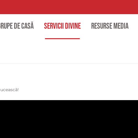
Grupe de casă
Servicii divine
Resurse media
lucească!