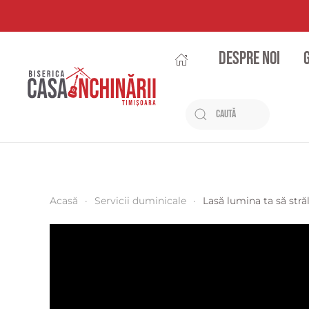
Despre noi
Acasă
Servicii duminicale
Lasă lumina ta să stră