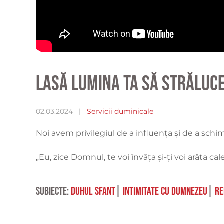
Lasă lumina ta să străluc
02.03.2024
|
Servicii duminicale
Noi avem privilegiul de a influența și de a schi
„Eu, zice Domnul, te voi învăţa şi-ţi voi arăta cal
Subiecte:
duhul sfant
|
intimitate cu Dumnezeu
|
re