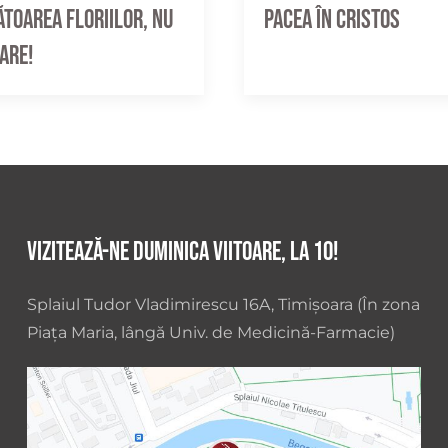
toarea Floriilor, nu
Pacea în Cristos
pare!
Vizitează-ne duminica viitoare, la 10!
Splaiul Tudor Vladimirescu 16A, Timișoara (În zona
Piața Maria, lângă Univ. de Medicină-Farmacie)