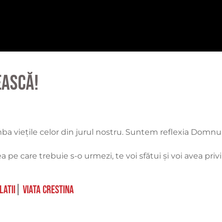
ească!
mba viețile celor din jurul nostru. Suntem reflexia Domnul
ea pe care trebuie s-o urmezi, te voi sfătui şi voi avea priv
latii
|
viata crestina