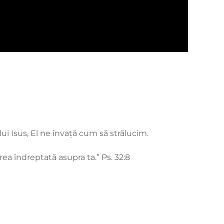
ui Isus, El ne învață cum să strălucim.
irea îndreptată asupra ta.” Ps. 32:8