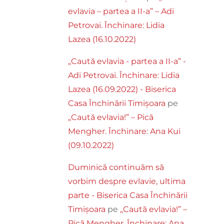
evlavia – partea a II-a” – Adi
Petrovai. Închinare: Lidia
Lazea (16.10.2022)
„Caută evlavia - partea a II-a” -
Adi Petrovai. Închinare: Lidia
Lazea (16.09.2022) - Biserica
Casa Închinării Timișoara
pe
„Caută evlavia!” – Pică
Mengher. Închinare: Ana Kui
(09.10.2022)
Duminică continuăm să
vorbim despre evlavie, ultima
parte - Biserica Casa Închinării
Timișoara
pe
„Caută evlavia!” –
Pică Mengher. Închinare: Ana