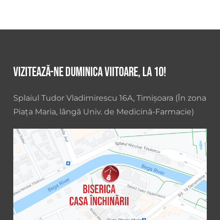
Vizitează-ne duminica viitoare, la 10!
Splaiul Tudor Vladimirescu 16A, Timișoara (În zona
Piața Maria, lângă Univ. de Medicină-Farmacie)