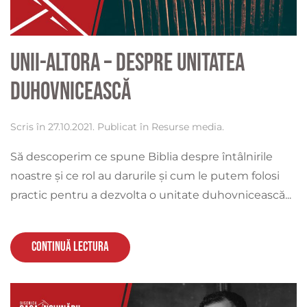
Unii-altora – Despre unitatea
duhovnicească
Scris în
27.10.2021
. Publicat în
Resurse media
.
Să descoperim ce spune Biblia despre întâlnirile
noastre și ce rol au darurile și cum le putem folosi
practic pentru a dezvolta o unitate duhovnicească...
Continuă lectura