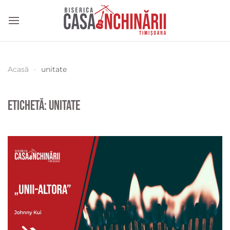
Acasă
unitate
Etichetă:
unitate